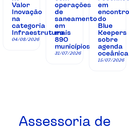
Valor
operações
em
Inovação
de
encontr
na
saneamento
do
categoria
em
Blue
Infraestrutura
mais
Keepers
890
sobre
04/08/2026
municípios
agenda
oceânica
31/07/2026
15/07/2026
Assessoria de