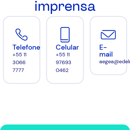
imprensa
Celular
E-
Telefone
mail
+55 11
+55 11
aegea@edel
97693
3066
0462
7777