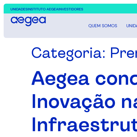
UNIDADES
INSTITUTO AEGEA
INVESTIDORES
QUEM SOMOS
UNID
Categoria:
Pre
Aegea conqu
Inovação n
Infraestru