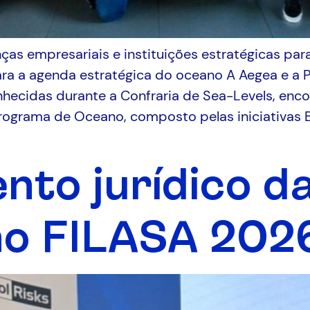
nças empresariais e instituições estratégicas pa
para a agenda estratégica do oceano A Aegea e a 
nhecidas durante a Confraria de Sea-Levels, enc
rograma de Oceano, composto pelas iniciativas B
to jurídico d
no FILASA 202