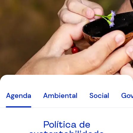
Agenda
Ambiental
Social
Go
Política de