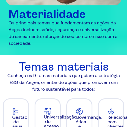
Materialidade
Os principais temas que fundamentam as ações da
Aegea incluem saúde, segurança e universalização
do saneamento, reforçando seu compromisso com a
sociedade.
Temas materiais
Conheça os 9 temas materiais que guiam a estratégia
ESG da Aegea, orientando ações que promovem um
futuro sustentável para todos:
Universalização
Gestão
Governança,
Relacion
do
de
ética
com
acesso
água,
e
clientes