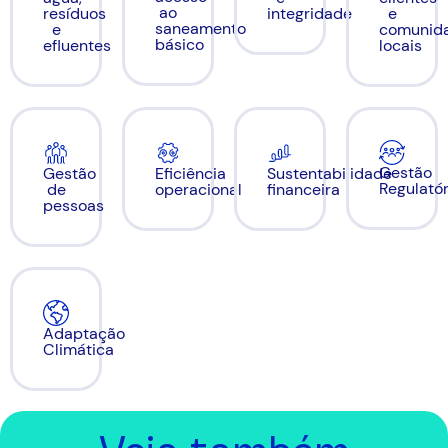
ao
resíduos
integridade
e
saneamento
e
comunid
básico
efluentes
locais
Gestão
Sustentabilidade
Gestão
Eficiência
Regulatór
financeira
de
operacional
pessoas​
Adaptação
Climática