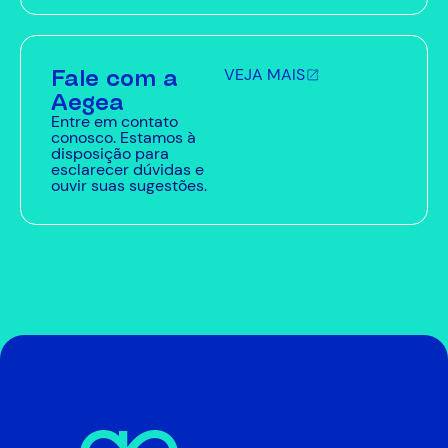
Fale com a
VEJA MAIS
Aegea
Entre em contato
conosco. Estamos à
disposição para
esclarecer dúvidas e
ouvir suas sugestões.