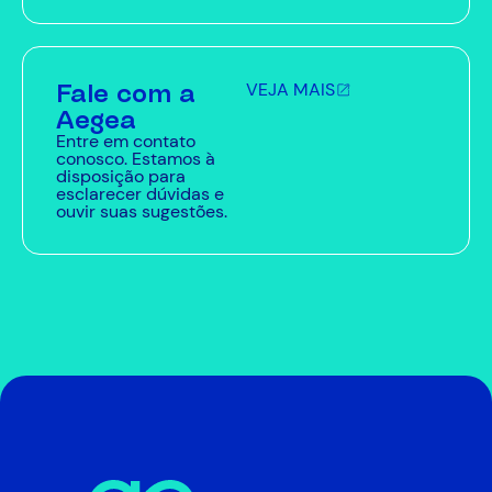
Fale com a
VEJA MAIS
Aegea
Entre em contato
conosco. Estamos à
disposição para
esclarecer dúvidas e
ouvir suas sugestões.