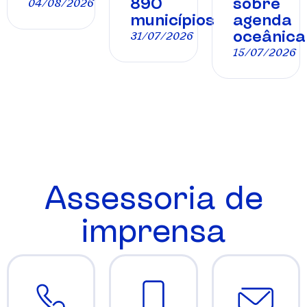
890
sobre
04/08/2026
municípios
agenda
oceânica
31/07/2026
15/07/2026
Assessoria de
imprensa