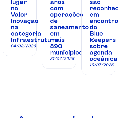
lugar
anos
são
no
com
reconhec
Valor
operações
em
Inovação
de
encontr
na
saneamento
do
categoria
em
Blue
Infraestrutura
mais
Keepers
890
sobre
04/08/2026
municípios
agenda
oceânica
31/07/2026
15/07/2026