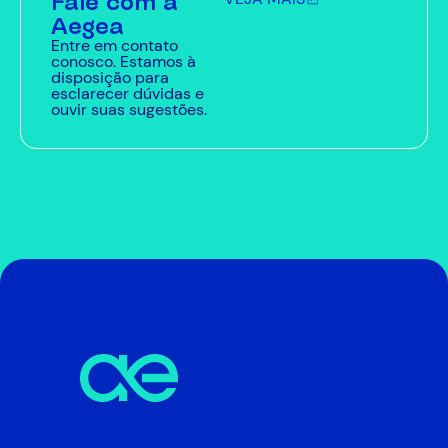
Fale com a
Aegea
Entre em contato
conosco. Estamos à
disposição para
esclarecer dúvidas e
ouvir suas sugestões.