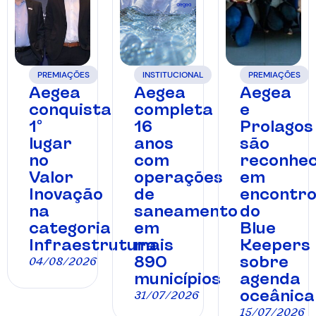
PREMIAÇÕES
INSTITUCIONAL
PREMIAÇÕES
Aegea
Aegea
Aegea
conquista
completa
e
1º
16
Prolagos
lugar
anos
são
no
com
reconhec
Valor
operações
em
Inovação
de
encontr
na
saneamento
do
categoria
em
Blue
Infraestrutura
mais
Keepers
890
sobre
04/08/2026
municípios
agenda
oceânica
31/07/2026
15/07/2026