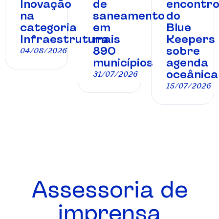
Inovação
de
encontr
na
saneamento
do
categoria
em
Blue
Infraestrutura
mais
Keepers
890
sobre
04/08/2026
municípios
agenda
oceânica
31/07/2026
15/07/2026
Assessoria de
imprensa