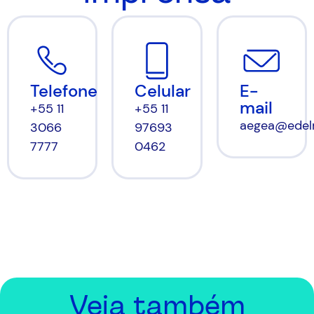
Celular
E-
Telefone
mail
+55 11
+55 11
aegea@edel
97693
3066
0462
7777
Veja também