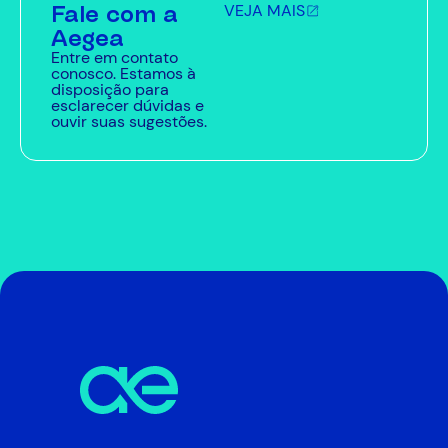
Fale com a
VEJA MAIS
Aegea
Entre em contato
conosco. Estamos à
disposição para
esclarecer dúvidas e
ouvir suas sugestões.