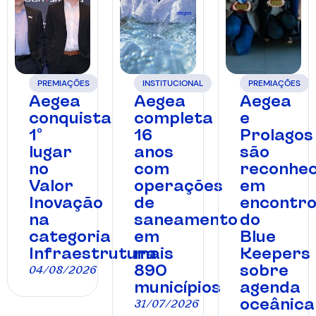
PREMIAÇÕES
INSTITUCIONAL
PREMIAÇÕES
Aegea
Aegea
Aegea
conquista
completa
e
1º
16
Prolagos
lugar
anos
são
no
com
reconhec
Valor
operações
em
Inovação
de
encontr
na
saneamento
do
categoria
em
Blue
Infraestrutura
mais
Keepers
890
sobre
04/08/2026
municípios
agenda
oceânica
31/07/2026