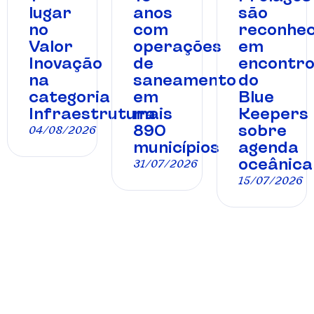
lugar
anos
são
no
com
reconhec
Valor
operações
em
Inovação
de
encontr
na
saneamento
do
categoria
em
Blue
Infraestrutura
mais
Keepers
890
sobre
04/08/2026
municípios
agenda
oceânica
31/07/2026
15/07/2026