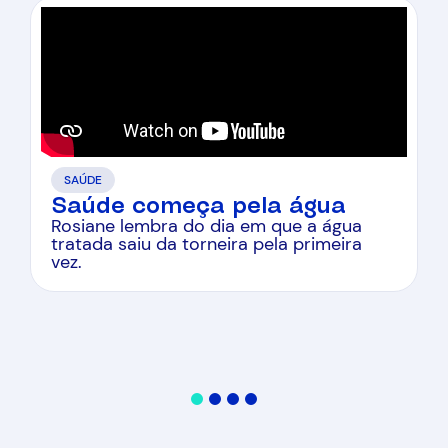
SAÚDE
Saúde começa pela água
Rosiane lembra do dia em que a água
tratada saiu da torneira pela primeira
vez.