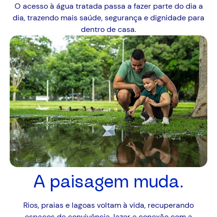
O acesso à água tratada passa a fazer parte do dia a
dia, trazendo mais saúde, segurança e dignidade para
dentro de casa.
A paisagem muda.
Rios, praias e lagoas voltam à vida, recuperando
espaços de convivência, lazer e conexão com a