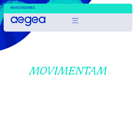
INVESTIDORES
NOSSAS ÁGUAS
MOVIMENTAM
O BRASIL
Quando o saneamento chega, a vida
avança.
Nossa atuação vai além da
infraestrutura. Movimentamos a saúde
das famílias, fortalecemos economias
locais, recuperamos a natureza e
criamos novas possibilidades para