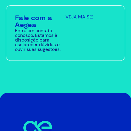
Fale com a
VEJA MAIS
Aegea
Entre em contato
conosco. Estamos à
disposição para
esclarecer dúvidas e
ouvir suas sugestões.