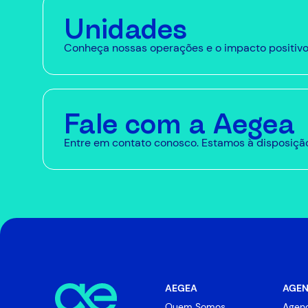
Unidades
Conheça nossas operações e o impacto positivo
Fale com a Aegea
Entre em contato conosco. Estamos à disposição
AEGEA
AGEN
Quem Somos
Agen