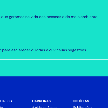
 que geramos na vida das pessoas e do meio ambiente.
 para esclarecer dúvidas e ouvir suas sugestões.
DA ESG
CARREIRAS
NOTÍCIAS
da
A vida na Aegea
Publicações